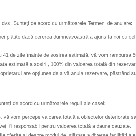
ii dvs. Sunteți de acord cu următoarele Termeni de anulare:
i plătite dacă cererea dumneavoastră a ajuns la noi cu cel 
u 41 de zile înainte de sosirea estimată, vă vom rambursa 5
ata estimată a sosirii, 100% din valoarea totală din rezervare
roprietarul are opțiunea de a vă anula rezervare, păstrând sum
unteți de acord cu următoarele reguli ale casei:
te, vă vom percepe valoarea totală a obiectelor deteriorate sa
, veți fi responsabil pentru valoarea totală a daune cauzate.
țile oferite și despre modul de utilizare a diverse facilități ale