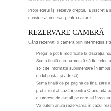
Proprietarul își rezervă dreptul, la discreți
considerat necesar pentru cazare.
REZERVARE CAMERĂ
Când rezervați o cameră prin intermediul sit
Prețurile pot fi modificate la discreția n
Suma finală care urmează să fie colectată
solicite informații suplimentare în timpul
codul poștal și adresă).
Suma finală de pe pagina de finalizare a 
prețul real al cazării pentru O anumită pe
cu adresa de e-mail pe care ați înregistr
Vă putem anula rezervarea în cazul reze