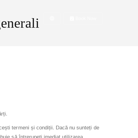
generali
Book Now
rți.
cești termeni și condiții. Dacă nu sunteți de
buie să întrerupeți imediat utilizarea.