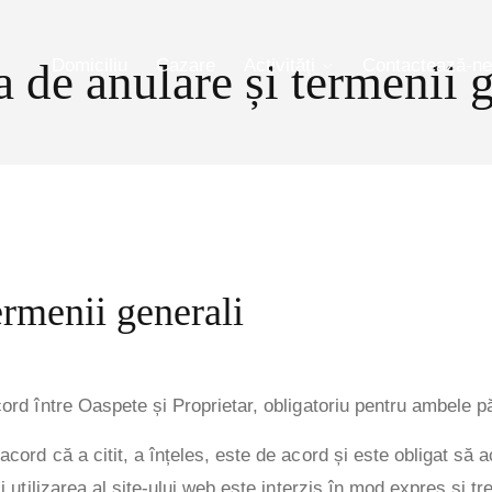
Domiciliu
Cazare
Activităţi
Contactează-ne
a de anulare și termenii 
ermenii generali
cord între Oaspete și Proprietar, obligatoriu pentru ambele pă
cord că a citit, a înțeles, este de acord și este obligat să a
i utilizarea al site-ului web este interzis în mod expres și tre