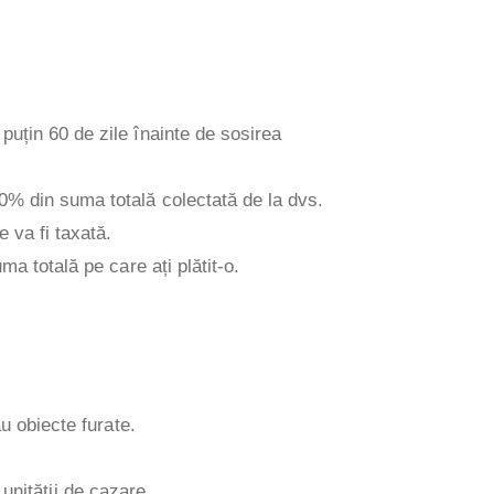
puțin 60 de zile înainte de sosirea
0% din suma totală colectată de la dvs.
 va fi taxată.
a totală pe care ați plătit-o.
u obiecte furate.
 unității de cazare.