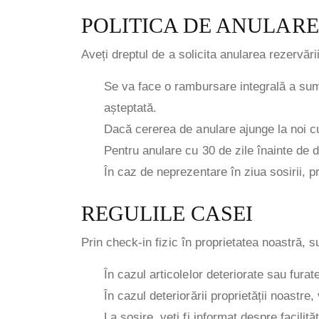
POLITICA DE ANULARE
Aveți dreptul de a solicita anularea rezervăr
Se va face o rambursare integrală a sume
așteptată.
Dacă cererea de anulare ajunge la noi c
Pentru anulare cu 30 de zile înainte de d
În caz de neprezentare în ziua sosirii, p
REGULILE CASEI
Prin check-in fizic în proprietatea noastră, s
În cazul articolelor deteriorate sau fura
În cazul deteriorării proprietății noastre
La sosire, veți fi informat despre facilită