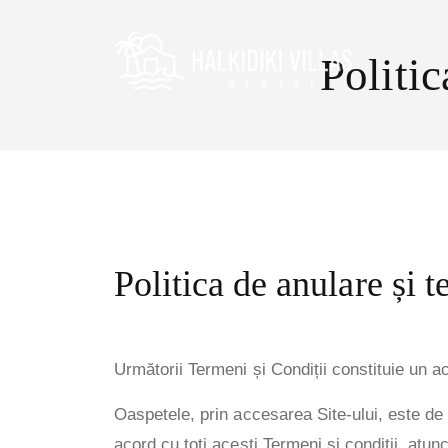
Politic
Politica de anulare și t
Următorii Termeni și Condiții constituie un a
Oaspetele, prin accesarea Site-ului, este de a
acord cu toți acești Termeni și condiții, atunc