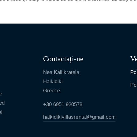
Contactați-ne
Ve
Nea Kallikrateia
Pol
Halkidiki
Pol
Greece
e
red
+30 6951 920578
al
halkidikivillasrental@gmail.com