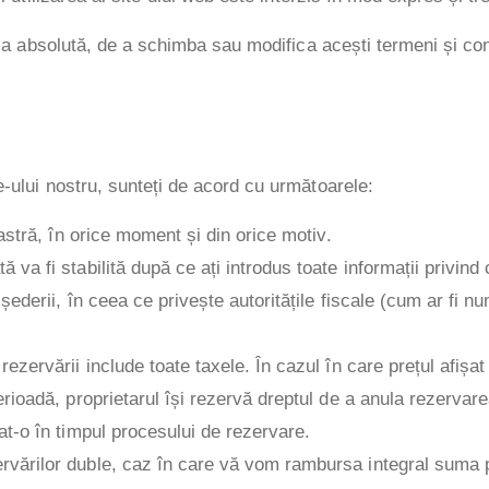
a sa absolută, de a schimba sau modifica acești termeni și con
e-ului nostru, sunteți de acord cu următoarele:
oastră, în orice moment și din orice motiv.
 va fi stabilită după ce ați introdus toate informații privin
 șederii, în ceea ce privește autoritățile fiscale (cum ar fi n
rezervării include toate taxele. În cazul în care prețul afișa
rioadă, proprietarul își rezervă dreptul de a anula rezervarea.
at-o în timpul procesului de rezervare.
rvărilor duble, caz în care vă vom rambursa integral suma p