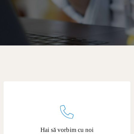
Vorbește cu noi
Hai să vorbim cu noi
Telefon: +30 6951 920578