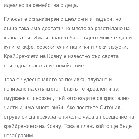
идеално за семейства с деца.
Плажът е организиран с шезлонги и чадъри, но
също така има достатъчно място за разстилане на
кърпата си. Има и плажен бар, където можете да си
купите кафе, освежителни напитки и леки закуски.
Крайбрежието на Ковиу е известно със своята
природна красота и спокойствие.
Това е чудесно място за почивка, плуване и
попиване на слънцето. Плажът е идеален и за
гмуркане с шнорхел, тъй като водите са кристално
чисти и има много риби. Ако посетите Ситония,
струва си да прекарате няколко часа в посещение на
крайбрежието на Ковиу. Това е плаж, който ще бъде
незабравим.