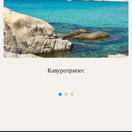
Кавуротрипес