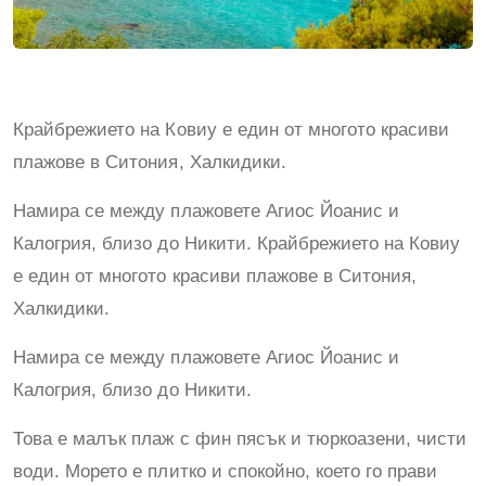
Крайбрежието на Ковиу е един от многото красиви
плажове в Ситония, Халкидики.
Намира се между плажовете Агиос Йоанис и
Калогрия, близо до Никити. Крайбрежието на Ковиу
е един от многото красиви плажове в Ситония,
Халкидики.
Намира се между плажовете Агиос Йоанис и
Калогрия, близо до Никити.
Това е малък плаж с фин пясък и тюркоазени, чисти
води. Морето е плитко и спокойно, което го прави